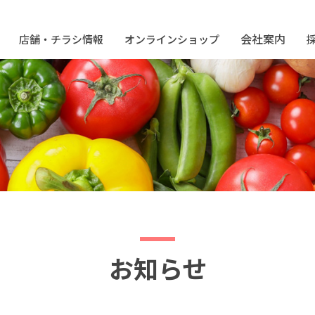
会社案内
店舗・チラシ情報
オンラインショップ
)
店舗サービス
マエダ商品券
提携店
組織図
工場紹介
ソフトバレー
育英会
環境への取り組み
お知らせ