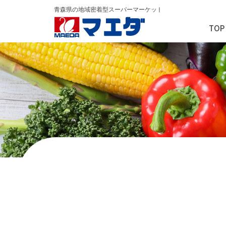
TOP
カード入会のご案内(コジカ
会社概要
会社概要
社長挨拶
会社沿⾰
社会・地域貢献活動
マエダアリーナ
桜マラソン