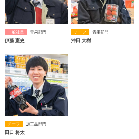
一般社員
青果部門
チーフ
青果部門
伊藤 憲史
沖田 大樹
チーフ
加工品部門
田口 将太