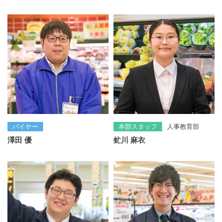
バイヤー
本部スタッフ
人事教育部
澤田 優
虻川 麻衣